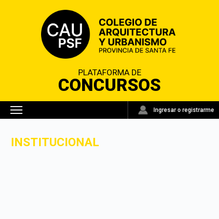
PLATAFORMA DE
CONCURSOS
Ingresar o registrarme
INSTITUCIONAL
INSTITUCIONAL
NOVEDADES
CONCURSOS
SANTA FE
REGLAMENTOS
VIGENTES
OTROS CONCURSOS
FADEA
CONTACTO
ARCHIVO
CAUPSF