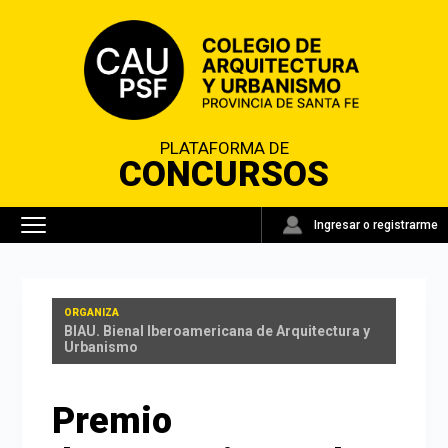
PLATAFORMA DE
CONCURSOS
Ingresar o registrarme
INSTITUCIONAL
NOVEDADES
BIAU. Bienal Iberoamericana de Arquitectura y
CONCURSOS
Urbanismo
SANTA FE
REGLAMENTOS
VIGENTES
OTROS CONCURSOS
FADEA
CONTACTO
Premio
ARCHIVO
CAUPSF